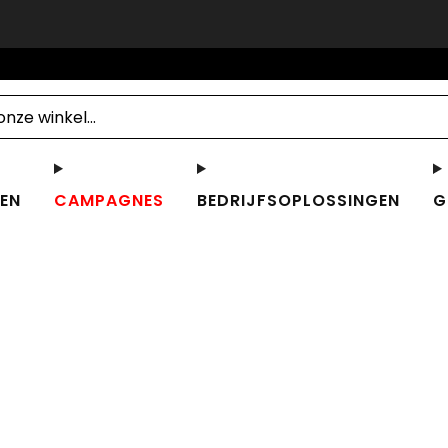
EU, in Zwitserland, Noorwegen en het Verenigd Koninkrijk, prijzen e
Bestellingen
Abonnementen
Profiel
annuleer bes
EN
CAMPAGNES
BEDRIJFSOPLOSSINGEN
G