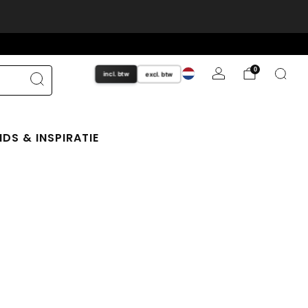
xclusief btw
lees meer
telling
0
incl. btw
excl. btw
Toggle between showing prices with or withou
IDS & INSPIRATIE